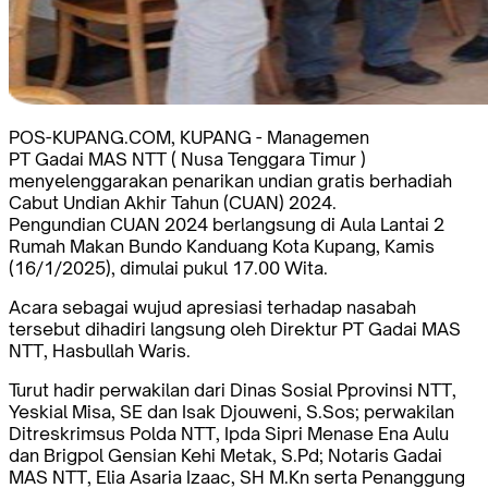
POS-KUPANG.COM, KUPANG - Managemen
PT Gadai MAS NTT ( Nusa Tenggara Timur )
menyelenggarakan penarikan undian gratis berhadiah
Cabut Undian Akhir Tahun (CUAN) 2024.
Pengundian CUAN 2024 berlangsung di Aula Lantai 2
Rumah Makan Bundo Kanduang Kota Kupang, Kamis
(16/1/2025), dimulai pukul 17.00 Wita.
Acara sebagai wujud apresiasi terhadap nasabah
tersebut dihadiri langsung oleh Direktur PT Gadai MAS
NTT, Hasbullah Waris.
Turut hadir perwakilan dari Dinas Sosial Pprovinsi NTT,
Yeskial Misa, SE dan Isak Djouweni, S.Sos; perwakilan
Ditreskrimsus Polda NTT, Ipda Sipri Menase Ena Aulu
dan Brigpol Gensian Kehi Metak, S.Pd; Notaris Gadai
MAS NTT, Elia Asaria Izaac, SH M.Kn serta Penanggung